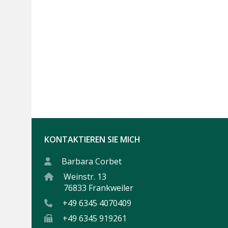
KONTAKTIEREN SIE MICH
Barbara Corbet
Weinstr. 13
76833 Frankweiler
+49 6345 4070409
+49 6345 919261