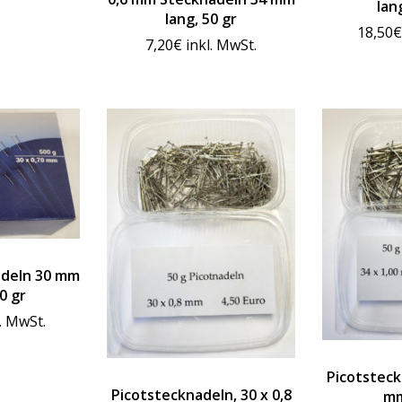
lan
lang, 50 gr
18,50
€
7,20
€
inkl. MwSt.
adeln 30 mm
0 gr
l. MwSt.
Picotsteck
Picotstecknadeln, 30 x 0,8
mm