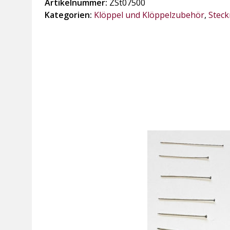
Artikelnummer:
ZSt07500
lang,
Kategorien:
Klöppel und Klöppelzubehör
,
Steck
500
gr
Menge