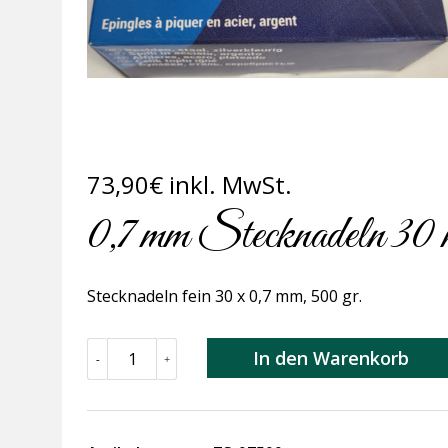
73,90
€
inkl. MwSt.
0,7 mm Stecknadeln 30 
Stecknadeln fein 30 x 0,7 mm, 500 gr.
0,7
In den Warenkorb
-
+
mm
Stecknadeln
30
mm