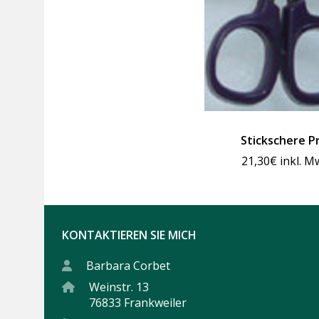
Stickschere P
21,30
€
inkl. M
KONTAKTIEREN SIE MICH
Barbara Corbet
Weinstr. 13
76833 Frankweiler