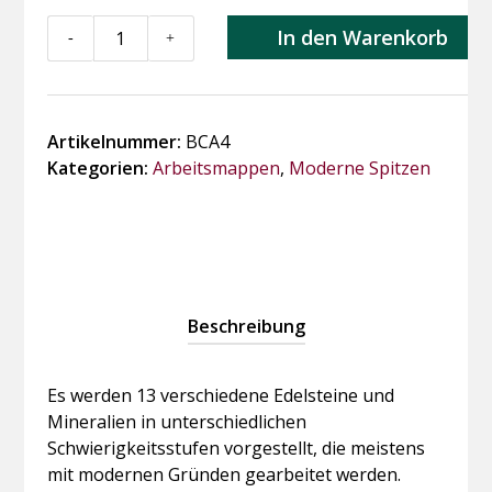
BCA4
In den Warenkorb
-
+
-
Mineralien
und
Edelsteine
Artikelnummer:
BCA4
Menge
Kategorien:
Arbeitsmappen
,
Moderne Spitzen
Beschreibung
Es werden 13 verschiedene Edelsteine und
Mineralien in unterschiedlichen
Schwierigkeitsstufen vorgestellt, die meistens
mit modernen Gründen gearbeitet werden.