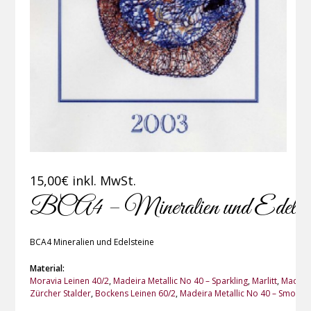
15,00
€
inkl. MwSt.
BCA4 – Mineralien und Edelste
BCA4 Mineralien und Edelsteine
Material:
Moravia Leinen 40/2
,
Madeira Metallic No 40 – Sparkling
,
Marlitt
,
Madeira
Zürcher Stalder
,
Bockens Leinen 60/2
,
Madeira Metallic No 40 – Smooth