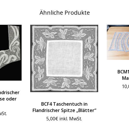
Ähnliche Produkte
BCM1
Ma
10,
ndrischer
use oder
BCF4 Taschentuch in
Flandrischer Spitze „Blätter“
wSt.
5,00
€
inkl. MwSt.