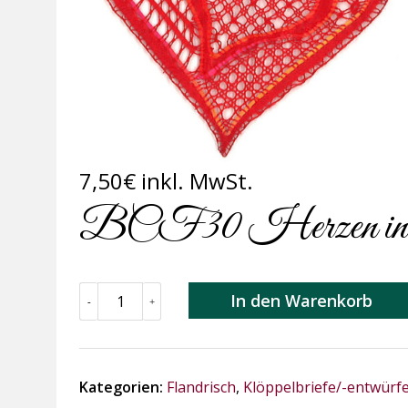
7,50
€
inkl. MwSt.
BCF30 Herzen in Fl
BCF30
In den Warenkorb
-
+
Herzen
in
Flandrischer
Spitze
Kategorien:
Flandrisch
,
Klöppelbriefe/-entwürf
Menge