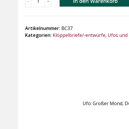
In den Warenkorb
-
+
Ufo:
Großer
Mond
Menge
Artikelnummer:
BC37
Kategorien:
Klöppelbriefe/-entwürfe
,
Ufos und
Ufo: Großer Mond, D