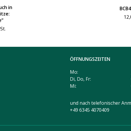
ch in
BCB4
itze:
12,
e“
St.
ÖFFNUNGSZEITEN
Mo:
Di, Do, Fr:
Mi:
und nach telefonischer Anm
+49 6345 4070409