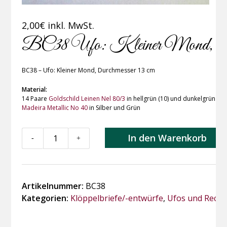
2,00
€
inkl. MwSt.
BC38 Ufo: Kleiner Mond, Dur
BC38 – Ufo: Kleiner Mond, Durchmesser 13 cm
Material:
14 Paare
Goldschild Leinen Nel 80/3
in hellgrün (10) und dunkelgrün (09)
Madeira Metallic No 40
in Silber und Grün
BC38
In den Warenkorb
-
+
Ufo:
Kleiner
Mond,
Durchmesser
Artikelnummer:
BC38
13
Kategorien:
Klöppelbriefe/-entwürfe
,
Ufos und Recht
cm
Menge