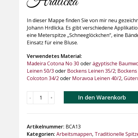
Hrdlicka
In dieser Mappe finden Sie von mir neu gezeic
Johann Hrdlicka. Es gibt verschiedene Applikat
eine Meterspitze „Schneeglöckchen“, eine Bänder
Einsatz für eine Bluse.
Verwendetes Material:
Madeira Cotona No 30
oder
ägyptische Baumwo
Leinen 50/3
oder
Bockens Leinen 35/2
;
Bockens 
Colcoton 34/2
oder
Moravoa Leinen 40/2
,
Güter
BCA13
In den Warenkorb
-
+
-
Spitzen
nach
Ideen
Artikelnummer:
BCA13
v.
Kategorien:
Arbeitsmappen
,
Traditionelle Spit