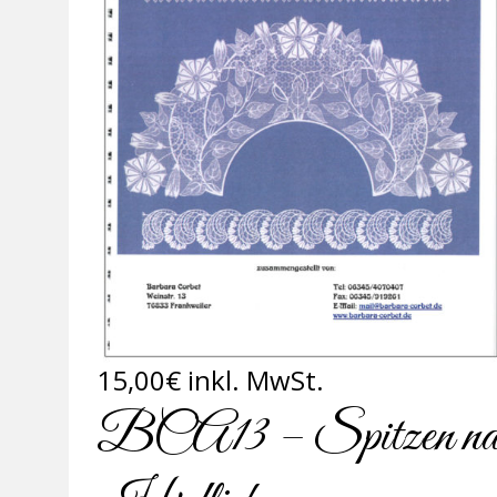
15,00
€
inkl. MwSt.
BCA13 – Spitzen nac