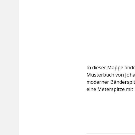
Johann
Hrdlicka
Menge
In dieser Mappe find
Musterbuch von Johan
moderner Bänderspitz
eine Meterspitze mit 