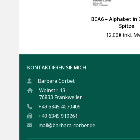
BCA6 – Alphabet in
Spitze
12,00
€
inkl. M
KONTAKTIEREN SIE MICH
Barbara Corbet
Weinstr. 13
76833 Frankweiler
+49 6345 4070409
+49 6345 919261
mail@barbara-corbet.de