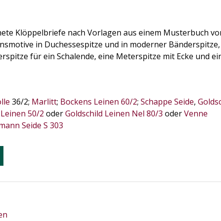
hnete Klöppelbriefe nach Vorlagen aus einem Musterbuch vo
ionsmotive in Duchessespitze und in moderner Bänderspitze,
spitze für ein Schalende, eine Meterspitze mit Ecke und ei
lle
36/2;
Marlitt
;
Bockens Leinen 60/2
;
Schappe Seide
,
Goldsc
Leinen 50/2
oder
Goldschild Leinen Nel 80/3
oder
Venne
mann Seide S 303
zen