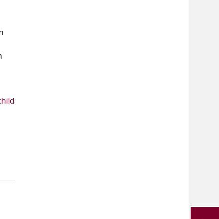
n
n
hild