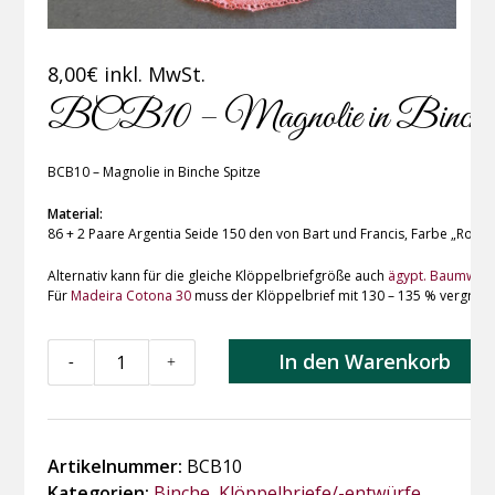
8,00
€
inkl. MwSt.
BCB10 – Magnolie in Binche 
BCB10 – Magnolie in Binche Spitze
Material:
86 + 2 Paare Argentia Seide 150 den von Bart und Francis, Farbe „Rouge,
Alternativ kann für die gleiche Klöppelbriefgröße auch
ägypt. Baumwoll
Für
Madeira Cotona 30
muss der Klöppelbrief mit 130 – 135 % vergröße
BCB10
In den Warenkorb
-
+
-
Magnolie
in
Binche
Artikelnummer:
BCB10
Spitze
Kategorien:
Binche
,
Klöppelbriefe/-entwürfe