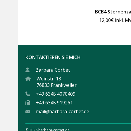
BCB4 Sternenz
12,00
€
inkl. M
KONTAKTIEREN SIE MICH
Barbara Corbet
Weinstr. 13
76833 Frankweiler
+49 6345 4070409
+49 6345 919261
mail@barbara-corbet.de
© 2026 barbara-corbet.de