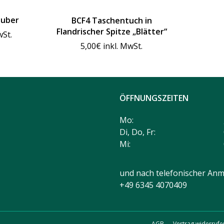
auber
BCF4 Taschentuch in
Flandrischer Spitze „Blätter“
wSt.
5,00
€
inkl. MwSt.
ÖFFNUNGSZEITEN
Mo:
Di, Do, Fr:
Mi:
und nach telefonischer Anm
+49 6345 4070409
AGB
Vertrag widerrufe