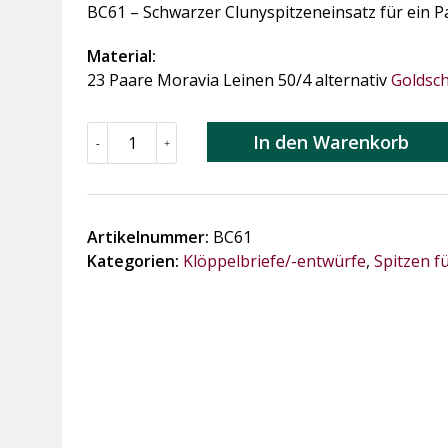
BC61 – Schwarzer Clunyspitzeneinsatz für ein P
Material:
23 Paare Moravia Leinen 50/4 alternativ
Goldsch
BC61
In den Warenkorb
-
+
Schwarzer
Clunyspitzeneinsatz
für
ein
Artikelnummer:
BC61
Patchworkoberteil
Kategorien:
Klöppelbriefe/-entwürfe
,
Spitzen f
Menge